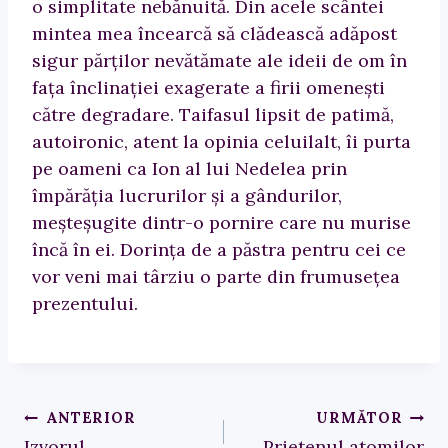
o simplitate nebănuită. Din acele scântei
mintea mea încearcă să clădească adăpost
sigur părţilor nevătămate ale ideii de om în
faţa înclinaţiei exagerate a firii omeneşti
către degradare. Taifasul lipsit de patimă,
autoironic, atent la opinia celuilalt, îi purta
pe oameni ca Ion al lui Nedelea prin
împărăţia lucrurilor şi a gândurilor,
meşteşugite dintr-o pornire care nu murise
încă în ei. Dorinţa de a păstra pentru cei ce
vor veni mai târziu o parte din frumuseţea
prezentului.
Navigare
ANTERIOR
URMĂTOR
Izvorul
Prietenul atomilor