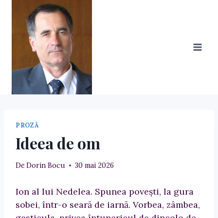
Sări
la
conținut
PROZĂ
Ideea de om
De
Dorin Bocu
30 mai 2026
Ion al lui Nedelea. Spunea poveşti, la gura
sobei, într-o seară de iarnă. Vorbea, zâmbea,
gesticula, privea întunericul de dincolo de