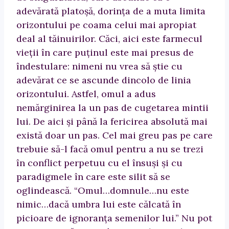
adevărată platoşă, dorinţa de a muta limita
orizontului pe coama celui mai apropiat
deal al tăinuirilor. Căci, aici este farmecul
vieţii în care puţinul este mai presus de
îndestulare: nimeni nu vrea să ştie cu
adevărat ce se ascunde dincolo de linia
orizontului. Astfel, omul a adus
nemărginirea la un pas de cugetarea mintii
lui. De aici şi până la fericirea absolută mai
există doar un pas. Cel mai greu pas pe care
trebuie să-l facă omul pentru a nu se trezi
în conflict perpetuu cu el însuşi şi cu
paradigmele în care este silit să se
oglindească. “Omul…domnule…nu este
nimic…dacă umbra lui este călcată în
picioare de ignoranţa semenilor lui.” Nu pot