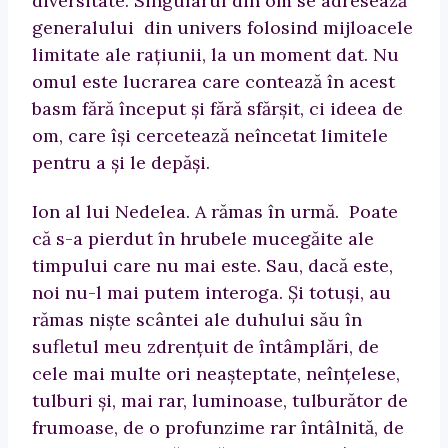
diversitate. Singularul din om se adresează
generalului din univers folosind mijloacele
limitate ale raţiunii, la un moment dat. Nu
omul este lucrarea care contează în acest
basm fără început şi fără sfărşit, ci ideea de
om, care îşi cercetează neîncetat limitele
pentru a şi le depăşi.
Ion al lui Nedelea. A rămas în urmă. Poate
că s-a pierdut în hrubele mucegăite ale
timpului care nu mai este. Sau, dacă este,
noi nu-l mai putem interoga. Şi totuşi, au
rămas nişte scântei ale duhului său în
sufletul meu zdrenţuit de întâmplări, de
cele mai multe ori neaşteptate, neînţelese,
tulburi şi, mai rar, luminoase, tulburător de
frumoase, de o profunzime rar întâlnită, de