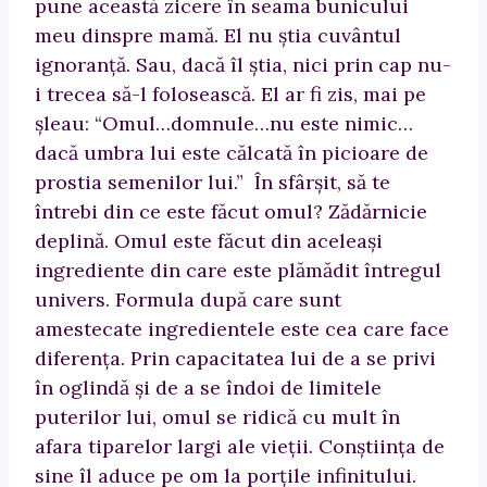
pune această zicere în seama bunicului
meu dinspre mamă. El nu ştia cuvântul
ignoranţă. Sau, dacă îl ştia, nici prin cap nu-
i trecea să-l folosească. El ar fi zis, mai pe
şleau: “Omul…domnule…nu este nimic…
dacă umbra lui este călcată în picioare de
prostia semenilor lui.” În sfârşit, să te
întrebi din ce este făcut omul? Zădărnicie
deplină. Omul este făcut din aceleaşi
ingrediente din care este plămădit întregul
univers. Formula după care sunt
amestecate ingredientele este cea care face
diferenţa. Prin capacitatea lui de a se privi
în oglindă şi de a se îndoi de limitele
puterilor lui, omul se ridică cu mult în
afara tiparelor largi ale vieţii. Conştiinţa de
sine îl aduce pe om la porţile infinitului.