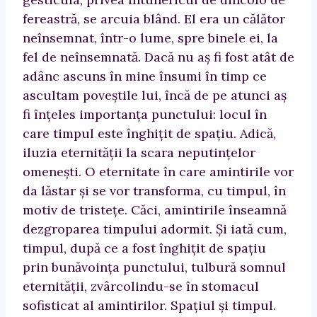
fereastră, se arcuia blând. El era un călător
neînsemnat, într-o lume, spre binele ei, la
fel de neînsemnată. Dacă nu aş fi fost atât de
adânc ascuns în mine însumi în timp ce
ascultam poveştile lui, încă de pe atunci aş
fi înţeles importanţa punctului: locul în
care timpul este înghiţit de spaţiu. Adică,
iluzia eternităţii la scara neputinţelor
omeneşti. O eternitate în care amintirile vor
da lăstar şi se vor transforma, cu timpul, în
motiv de tristeţe. Căci, amintirile înseamnă
dezgroparea timpului adormit. Şi iată cum,
timpul, după ce a fost înghiţit de spaţiu
prin bunăvoinţa punctului, tulbură somnul
eternităţii, zvârcolindu-se în stomacul
sofisticat al amintirilor. Spaţiul şi timpul.