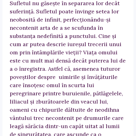
Sufletul nu găseşte în separarea lor decât
suferinţă. Sufletul poate învinge setea lor
neobosită de infinit, perfecţionându-şi
necontenit arta de a se scufunda în
substanţa nedefinită a punctului. Cine şi
cum ar putea descrie iureşul trecerii unui
om prin întâmplările vieţii? Viaţa omului
este cu mult mai densă decât puterea lui de
a o înregistra. Astfel că, asemenea tuturor
poveştilor despre uimirile şi învăţăturile
care însoţesc omul în scurta lui
peregrinare printre buruienile, pătlăgelele,
liliacul şi zburătoarele din veacul lui,
oameni cu chipurile dăltuite de neodihna
vântului trec necontenit pe drumurile care
leagă sărăcia dintr-un capăt uitat al lumii
de singurătatea, care ascunde ca o