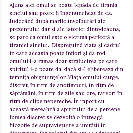
Ajuns aici omul se poate lepăda de tirania
sinelui sau poate fi îngenuncheat de ea.
Judecând după marile învolburări ale
prezentului dar şi ale istoriei dintodeauna,
se pare că omul este o victimă perfectă a
tiraniei sinelui. Dispreţuind viaţa şi cadrul
în care aceasta poate înflori şi da rod,
omului i-a rămas doar strălucirea pe care
spiritul i-o poate da, dacă şi-l eliberează din
temniţa obişnuinţelor. Viaţa omului curge,
discret, în ritm de anotimpuri, în ritm de
săptămâni, în ritm de zile sau ore, rareori în
ritm de clipe nepereche. În raport cu
această meteahnă a spiritului de a percepe
lumea discret se dezvoltă o întreagă
filozofie de supravieţuire a unităţii în